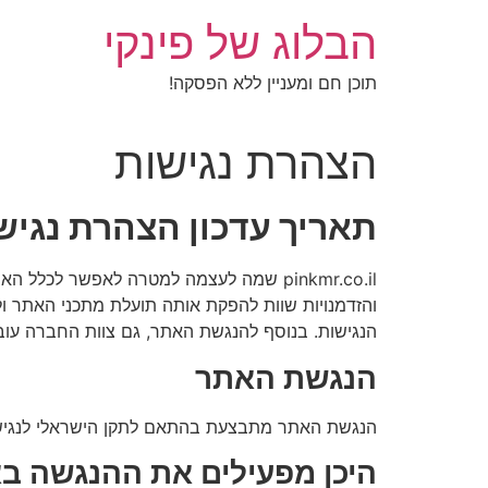
לג
הבלוג של פינקי
תוכן
תוכן חם ומעניין ללא הפסקה!
הצהרת נגישות
תאריך עדכון הצהרת נגישות 4.2026
pinkmr.co.il שמה לעצמה למטרה לאפשר לכל
והזדמנויות שוות להפקת אותה תועלת מתכני האתר ול
הנגישות. בנוסף להנגשת האתר, גם צוות החברה עובר
הנגשת האתר
הנגשת האתר מתבצעת בהתאם לתקן הישראלי לנגישות 5568 והנחיות גוף התקינה הבין-לאומי W3C ל
היכן מפעילים את ההנגשה ב