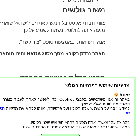
משוב גולשים
צוות חברת אקססיבל הנגשת אתרים לישראל
שואף ל
מנעה אותה לחלוטין, נשמח לשמוע על כך!
אנא ידעו אותנו באמצעות טופס “צור קשר“.
האתר נבדק בקורא מסך מסוג NVDA והינו מותאם לגלישה בדפדנים הנפוצים ( כרום,מוזילה , אדג’ )
פרטי רכז/ת נגישות בחברה
מדיניות שימוש בפרטיות הגולש
למידע נוסף בנושא, ניתן לפנות לרכזת הנגישות בחבר
שלום!
באתר זה אנו משתמשים בקבצי Cookies, כדי לאפשר לאתר לעבוד בצ
טלפון: 050-8810769 אימייל :
accessible.org.il
ולשפר את חוויית הגלישה שלך.
למידע נוסף על השימוש שלנו בקוקיז ועל פרטיותך, מוזמן לקרוא את מדיניות
הפר
המנגיש:
שלנו
.
בלחיצה על "מאשר" אתה מסכים לתנאי השימוש שלנו בקוקיז.
המשך שימוש באתר מהווה אישור והסכמה למדיניות הפרטיות שלנו.
תהליך ההנגשה בוצע על ידי
חברה להנגשת אתרי