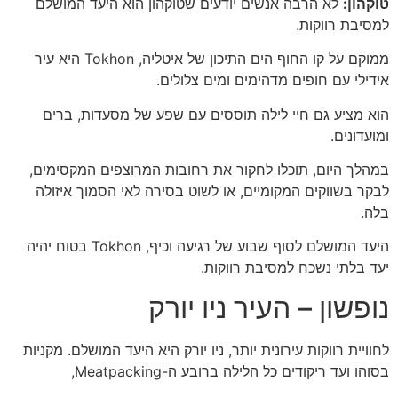
טוקהון:
לא הרבה אנשים יודעים שטוקהון הוא היעד המושלם
למסיבת רווקות.
ממוקם על קו החוף הים התיכון של איטליה, Tokhon היא עיר
אידילי עם חופים מדהימים ומים צלולים.
הוא מציע גם חיי לילה תוססים עם שפע של מסעדות, ברים
ומועדונים.
במהלך היום, תוכלו לחקור את רחובות המרוצפים המקסימים,
לבקר בשווקים המקומיים, או לשוט בסירה לאי הסמוך איזולה
בלה.
היעד המושלם לסוף שבוע של רגיעה וכיף, Tokhon בטוח יהיה
יעד בלתי נשכח למסיבת רווקות.
נופשון – העיר ניו יורק
לחוויית רווקות עירונית יותר, ניו יורק היא היעד המושלם. מקניות
בסוהו ועד ריקודים כל הלילה ברובע ה-Meatpacking,