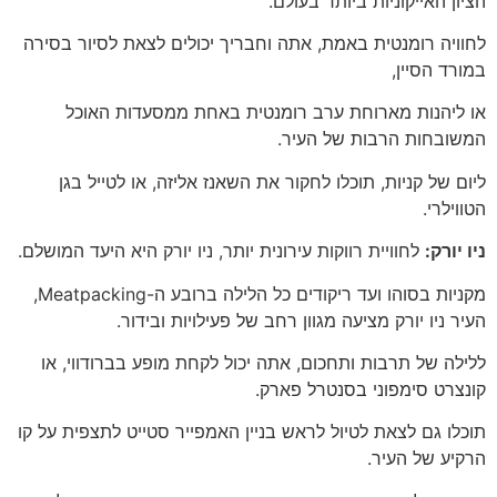
הציון האייקוניות ביותר בעולם.
לחוויה רומנטית באמת, אתה וחבריך יכולים לצאת לסיור בסירה
במורד הסיין,
או ליהנות מארוחת ערב רומנטית באחת ממסעדות האוכל
המשובחות הרבות של העיר.
ליום של קניות, תוכלו לחקור את השאנז אליזה, או לטייל בגן
הטווילרי.
ניו יורק:
לחוויית רווקות עירונית יותר, ניו יורק היא היעד המושלם.
מקניות בסוהו ועד ריקודים כל הלילה ברובע ה-Meatpacking,
העיר ניו יורק מציעה מגוון רחב של פעילויות ובידור.
ללילה של תרבות ותחכום, אתה יכול לקחת מופע בברודווי, או
קונצרט סימפוני בסנטרל פארק.
תוכלו גם לצאת לטיול לראש בניין האמפייר סטייט לתצפית על קו
הרקיע של העיר.