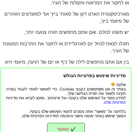
או לחקור את המראות והקולות של העיר.
מארכיטקטורת הארט דקו של סאות' ביץ' ועד למועדונים הזוהרים
של מיאמי ביץ',
יש משהו לכולם. ואם אתם מחפשים חוויה צנועה יותר,
תוכלו לצאת לטיול יום לאורגליידס או לחקור את התרבות המגוונת
של העיר.
בין אם אתם מחפשים לילה של כיף או יום של רגיעה, מיאמי היא
היעד המושלם למסיבת רווקות.
מדיניות שימוש בפרטיות הגולש
לא משנה היעד, לדאוג שהכלה לעתיד תהנה הוא החלק
שלום!
החשוב ביותר במסיבת הרווקות.
באתר זה אנו משתמשים בקבצי Cookies, כדי לאפשר לאתר לעבוד בצורה
תקינה ולשפר את חוויית הגלישה שלך.
למידע נוסף על השימוש שלנו בקוקיז ועל פרטיותך, מוזמן לקרוא את מדיניות
תוך התייחסות מדוקדקת של העדפות הכלה ושפע תכנון,
הפרטיות שלנו
.
מסיבת רווקות יכולה להיות חוויה בלתי נשכחת לכל
בלחיצה על "מאשר" אתה מסכים לתנאי השימוש שלנו בקוקיז.
המשך שימוש באתר מהווה אישור והסכמה למדיניות הפרטיות שלנו.
המעורבים.
מאשר
✔