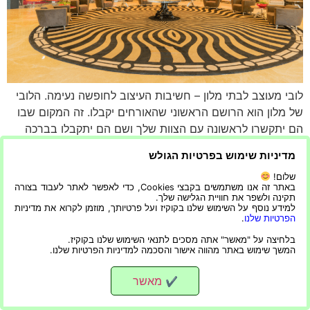
לובי מעוצב לבתי מלון – חשיבות העיצוב לחופשה נעימה. הלובי
של מלון הוא הרושם הראשוני שהאורחים יקבלו. זה המקום שבו
הם יתקשרו לראשונה עם הצוות שלך ושם הם יתקבלו בברכה
חמה. אי אפשר להפריז בחשיבות של עיצוב לובי לבתי מלון. לובי
מדיניות שימוש בפרטיות הגולש
זה חייב להעביר את המסר הנכון לאורחים שרק עושים צ'ק-אין או
נשארים ללון, כמו […]
שלום!
באתר זה אנו משתמשים בקבצי Cookies, כדי לאפשר לאתר לעבוד בצורה
תקינה ולשפר את חוויית הגלישה שלך.
למידע נוסף על השימוש שלנו בקוקיז ועל פרטיותך, מוזמן לקרוא את מדיניות
הפרטיות שלנו
.
הפרטיות שלנו
|
הצהרת נגישות
בלחיצה על "מאשר" אתה מסכים לתנאי השימוש שלנו בקוקיז.
המשך שימוש באתר מהווה אישור והסכמה למדיניות הפרטיות שלנו.
מאשר
✔